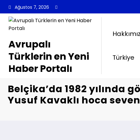
İçeriğe
Ağustos 7, 2026
atla
Hakkımı
Avrupalı
Türklerin en Yeni
Türkiye
Haber Portalı
Belçika’da 1982 yılında 
Yusuf Kavaklı hoca sevenl