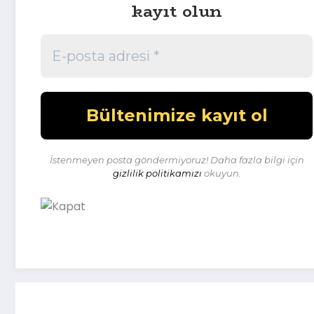
kayıt olun
İstenmeyen posta göndermiyoruz! Daha fazla bilgi için
gizlilik politikamızı
okuyun.