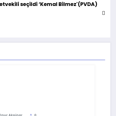
etvekili seçildi ‘Kemal Bilmez'(PVDA)
Onur Akpinar
0