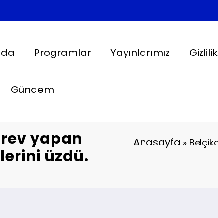
zda
Programlar
Yayınlarımız
Gizlili
Gündem
görev yapan
Anasayfa
»
Belçik
erini üzdü.