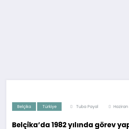
Belçika
Türkiye
Tuba Payal
Haziran
Belçika’da 1982 yılında görev ya