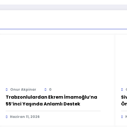
Onur Akpinar
0
Trabzonlulardan Ekrem İmamoğlu’na
Si
55’inci Yaşında Anlamlı Destek
Ön
Haziran 11, 2026