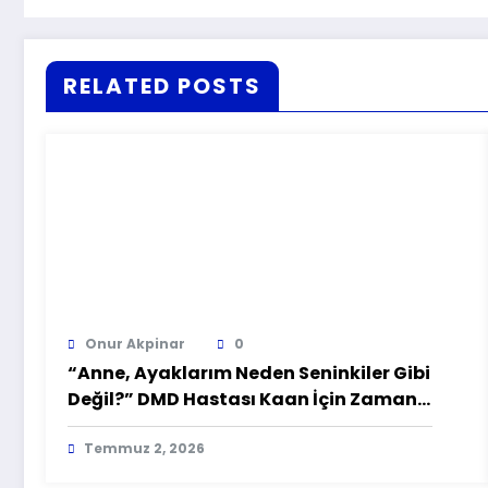
RELATED POSTS
Onur Akpinar
0
“Anne, Ayaklarım Neden Seninkiler Gibi
Değil?” DMD Hastası Kaan İçin Zamana
Karşı Yarış
Temmuz 2, 2026