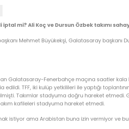
 iptal mi? Ali Koç ve Dursun Özbek takımı saha
başkanı Mehmet Büyükekşi, Galatasaray başkanı D
Galatasaray-Fenerbahçe maçına saatler kala büyük bi
 edildi. TFF, iki kulüp yetkilileri ile yaptığı topla
ilmişti. Takımlar stadyuma doğru hareket etmedi. 
takım kafileleri stadyuma hareket etmedi.
kmak istiyor ama Arabistan buna izin vermiyor ve bun