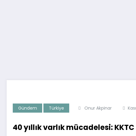
Gündem
Türkiye
Onur Akpinar
Kas
40 yıllık varlık mücadelesi: KKT