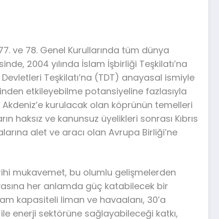
77. ve 78. Genel Kurullarında tüm dünya
inde, 2004 yılında İslam İşbirliği Teşkilatı’na
k Devletleri Teşkilatı’na (TDT) anayasal ismiyle
rinden etkileyebilme potansiyeline fazlasıyla
 Akdeniz’e kurulacak olan köprünün temelleri
rın haksız ve kanunsuz üyelikleri sonrası Kıbrıs
arına alet ve aracı olan Avrupa Birliği’ne
tarihi mukavemet, bu olumlu gelişmelerden
yasına her anlamda güç katabilecek bir
e tam kapasiteli liman ve havaalanı, 30’a
ile enerji sektörüne sağlayabileceği katkı,