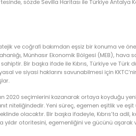
rtesinde, sözde Sevilla Haritası ile Türkiye Antalya
ratejik ve coğraﬁ bakımdan eşsiz bir konuma ve ön
 sahanlığı, Münhasır Ekonomik Bölgesi (MEB), hava sa
iptir. Bir başka ifade ile Kıbrıs, Türkiye ve Türk dü
 yasal ve siyasi haklarını savunabilmesi için KKTC’n
lar.
n 2020 seçimlerini kazanarak ortaya koyduğu yeni
anıt niteliğindedir. Yeni süreç, egemen eşitlik ve eş
i şeklinde olacaktır. Bir başka ifadeyle, Kıbrıs’ta adil,
a yıldır otoritesini, egemenliğini ve gücünü aşarak