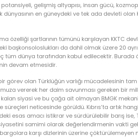
 potansiyeli, gelişmiş altyapısı, insan gücü, kozmopo
k dünyasının en güneydeki ve tek ada devleti olan 
olma özelliği şartlarının tümünü karşılayan KKTC devl
ki başkonsoloslukları da dahil olmak üzere 20 ayrı ü
ç tüm dünya tarafından kabul edilecektir. Burada ö
inin devam etmesidir.
r görev olan Türklüğün varlığı mücadelesinin tam k
z omuza vererek her daim savunması gereken bir mi
kalan siyasi ve bu çağa ait olmayan BMGK mekanizm
süreçleri neticesinde görüldü. Kıbrıs’ta artık han
edeki esas amacı istikrar ve sürdürülebilir barış ise
 siyasetini samimi olarak değerlendirmenin vakti gel
ambargolara karşı dizlerinin üzerine çöktürülemeyen