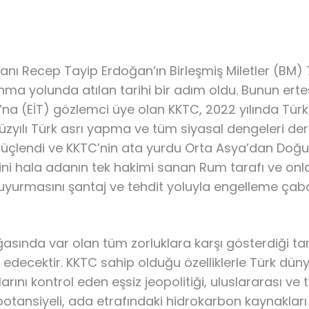
ı Recep Tayip Erdoğan’ın Birleşmiş Miletler (BM) 
nınma yolunda atılan tarihi bir adım oldu. Bunun ertes
latı’na (EİT) gözlemci üye olan KKTC, 2022 yılında Tür
 yüzyılı Türk asrı yapma ve tüm siyasal dengeleri de
 güçlendi ve KKTC’nin ata yurdu Orta Asya’dan Doğu
dini hala adanın tek hakimi sanan Rum tarafı ve onla
duyurmasını şantaj ve tehdit yoluyla engelleme çabal
doğasında var olan tüm zorluklara karşı gösterdiği 
ecektir. KKTC sahip olduğu özelliklerle Türk dün
larını kontrol eden eşsiz jeopolitiği, uluslararası v
potansiyeli, ada etrafındaki hidrokarbon kaynakları 