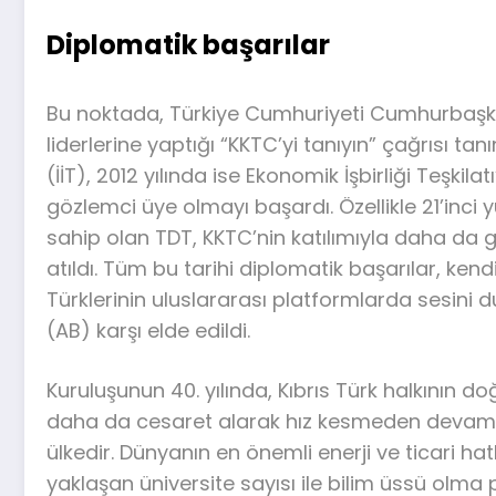
Diplomatik başarılar
Bu noktada, Türkiye Cumhuriyeti Cumhurbaşkan
liderlerine yaptığı “KKTC’yi tanıyın” çağrısı ta
(İİT), 2012 yılında ise Ekonomik İşbirliği Teşki
gözlemci üye olmayı başardı. Özellikle 21’inci
sahip olan TDT, KKTC’nin katılımıyla daha da
atıldı. Tüm bu tarihi diplomatik başarılar, ken
Türklerinin uluslararası platformlarda sesini 
(AB) karşı elde edildi.
Kuruluşunun 40. yılında, Kıbrıs Türk halkının 
daha da cesaret alarak hız kesmeden devam ed
ülkedir. Dünyanın en önemli enerji ve ticari hat
yaklaşan üniversite sayısı ile bilim üssü olma 