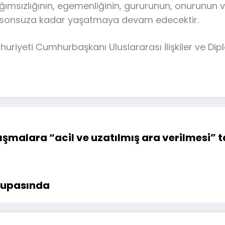
msızlığının, egemenliğinin, gururunun, onurunun ve
yi sonsuza kadar yaşatmaya devam edecektir.
umhuriyeti Cumhurbaşkanı Uluslararası İlişkiler ve Di
şmalara “acil ve uzatılmış ara verilmesi” ta
 Kupasında