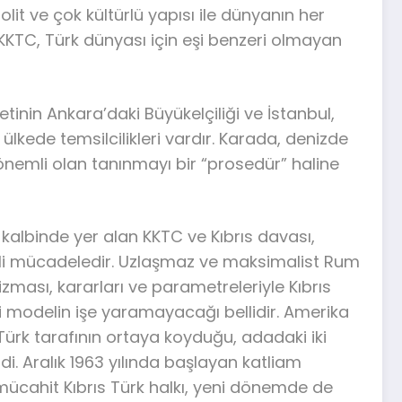
lit ve çok kültürlü yapısı ile dünyanın her
KKTC, Türk dünyası için eşi benzeri olmayan
etinin Ankara’daki Büyükelçiliği ve İstanbul,
lkede temsilcilikleri vardır. Karada, denizde
nemli olan tanınmayı bir “prosedür” haline
albinde yer alan KKTC ve Kıbrıs davası,
lli mücadeledir. Uzlaşmaz ve maksimalist Rum
ası, kararları ve parametreleriyle Kıbrıs
gi modelin işe yaramayacağı bellidir. Amerika
, Türk tarafının ortaya koyduğu, adadaki iki
di. Aralık 1963 yılında başlayan katliam
 mücahit Kıbrıs Türk halkı, yeni dönemde de