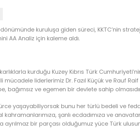
 yıl dönümünde kuruluşa giden süreci, KKTC’nin strat
i AA Analiz için kaleme aldı.
akarlıklarla kurduğu Kuzey Kıbrıs Türk Cumhuriyeti’n
li mücadele liderlerimiz Dr. Fazıl Küçük ve Rauf Raif
be, bağımsız ve egemen bir devlete sahip olmasıdır
zgürce yaşayabiliyorsak bunu her türlü bedeli ve 
lusal kahramanlarımıza, şanlı ecdadımıza ve anavat
a ayrılmaz bir parçası olduğumuz yüce Türk ulusun