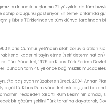
ığımız bu insanlık suçlarının 21. yüzyılda da tüm hı
me sahip olduğunu gösteriyor. En temel anlamda gü
iş Kıbrıs Türklerince ve tüm dünya tarafından bir 
1960 Kıbrıs Cumhuriyeti’nden silah zoruyla atılan Kı
arak kendi kaderini tayin etme (self determination) 
brıs Türk Yönetimi, 1975’de Kıbrıs Türk Federe Devle
rkleri bundan tam 40 yıl önce bağımsızlık mücadelesi
Beyrut’ta başlayan müzakere süreci, 2004 Annan Pl
e çöktü. Kıbrıs Rum yönetimi eski dışişleri bakanı 
amını reddeden taraftı. Rum kesiminin amacı, sıfı
ilecek bir çözüm şeklini Türk tarafına dayatarak, 