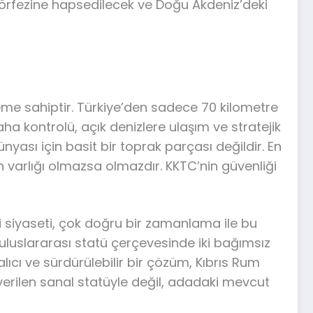
 Körfezine hapsedilecek ve Doğu Akdeniz’deki
eme sahiptir. Türkiye’den sadece 70 kilometre
ha kontrolü, açık denizlere ulaşım ve stratejik
nyası için basit bir toprak parçası değildir. En
in varlığı olmazsa olmazdır. KKTC’nin güvenliği
 siyaseti, çok doğru bir zamanlama ile bu
it uluslararası statü çerçevesinde iki bağımsız
 kalıcı ve sürdürülebilir bir çözüm, Kıbrıs Rum
 verilen sanal statüyle değil, adadaki mevcut