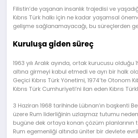
Filistin’de yaşanan insanlık trajedisi ve yaşad
Kıbrıs Türk halkı için ne kadar yaşamsal öne
gelişme sağlanamayacağı, bu süreçlerden geçm
Kuruluşa giden süreç
1963 yılı Aralık ayında, ortak kurucusu olduğu 
altına girmeyi kabul etmedi ve ayrı bir halk ol
Geçici Kıbrıs Türk Yönetimi, 1974’te Otonom Kı
Kıbrıs Türk Cumhuriyeti’ni ilan eden Kıbrıs Tü
3 Haziran 1968 tarihinde Lübnan’ın başkenti 
üzere Rum liderliğinin uzlaşmaz tutumu nedeniyl
bugüne dek ortaya konan çözüm planlarının tam
Rum egemenliği altında üniter bir devlete evr