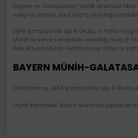
bilgileri ve Galatasaray’ teknik direktörü Oka
maçı ne zaman, saat kaçta ve hangi kanalda 
UEFA Şampiyonlar Ligi A Grubu 4. hafta maçı
Münih ile kendi sahasında oynadığı maçı 3-1
Peki, Bayern Münih-Galatasaray maçı ne zam
BAYERN MÜNİH-GALATASAR
Galatasaray, UEFA Şampiyonlar Ligi A Grubu 
Münih kentindeki Allianz Arena’da yapılacak 