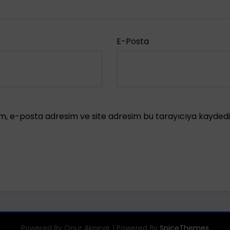
E-Posta
m, e-posta adresim ve site adresim bu tarayıcıya kaydedil
Powered By Onur Akpınar | Powered By
SpiceThemes