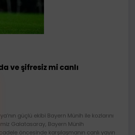
 ve şifresiz mi canlı
ın güçlü ekibi Bayern Münih ile kozlarını
cimiz Galatasaray, Bayern Münih
adele öncesinde karşılaşmanın canlı yayın