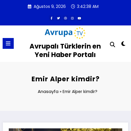
İçeriğe
Ağustos 9, 2026
3:42:39 AM
atla
Avrupalı Türklerin en
Yeni Haber Portalı
Emir Alper kimdir?
Anasayfa
»
Emir Alper kimdir?