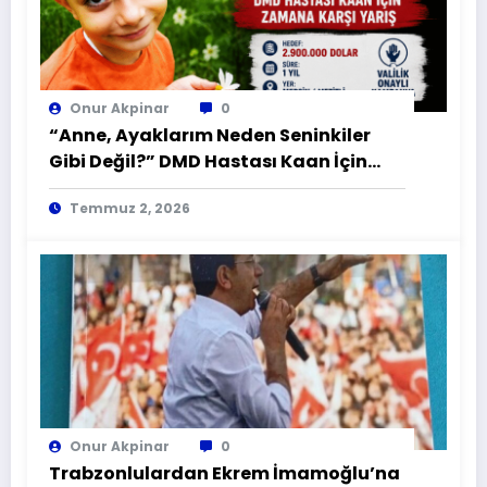
Onur Akpinar
0
“Anne, Ayaklarım Neden Seninkiler
Gibi Değil?” DMD Hastası Kaan İçin
Zamana Karşı Yarış
Temmuz 2, 2026
Onur Akpinar
0
Trabzonlulardan Ekrem İmamoğlu’na