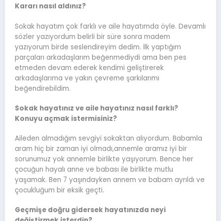
Kararı nasıl aldınız?
Sokak hayatım çok farklı ve aile hayatımda öyle. Devamlı
sözler yazıyordum belirli bir süre sonra madem
yazıyorum birde seslendireyim dedim. İlk yaptığım
parçaları arkadaşlarım beğenmediydi ama ben pes
etmeden devam ederek kendimi geliştirerek
arkadaşlarıma ve yakın çevreme şarkılarımı
beğendirebildim.
Sokak hayatınız ve aile hayatınız nasıl farklı?
Konuyu açmak istermisiniz?
Aileden almadığım sevgiyi sokaktan alıyordum. Babamla
aram hiç bir zaman iyi olmadı,annemle aramız iyi bir
sorunumuz yok annemle birlikte yaşıyorum. Bence her
çocuğun hayalı anne ve babası ile birlikte mutlu
yaşamak. Ben 7 yaşındayken annem ve babam ayrıldı ve
çocukluğum bir eksik geçti.
Geçmişe doğru gidersek hayatınızda neyi
değiştirmek isterdin?