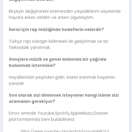
Birşeyin değişmesini istemezdim yaşadıklarım sayesinde
hayata erken atıldım ve erken olgunlaştım.
İlerisi için rap müziğinde hedeflerin nelerdir?
Türkçe rapi sokağın kelimeleri ile geliştirmek ve bir
farkındalık yaratmak.
Gençlere müzik ve genel anlamda bir çağrıda
bulunmak istermisin?
Hayallerinizin peşinden gidin. İnanın inanmak başarının
yarısıdır.
Son olarak sizi dinlemek isteyenler hangi isimle sizi
aramaları gerekiyor?
Emov isminde Youtube,Spotify,AppleMusic,Deezer
platformlarında beni bulabilirsiniz
https://www.youtube.com/watch?v=jyzx0k8E2cY