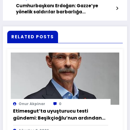
Cumhurbaşkanı Erdoğan: Gazze’ye
yönelik saldırılar barbarlığa
dönüşmüştür
RELATED POSTS
Onur Akpinar
0
Etimesgut’ta uyuşturucu testi
gündemi: Beşikçioğlu’nun ardından
yardımcısında da sonuç pozitif