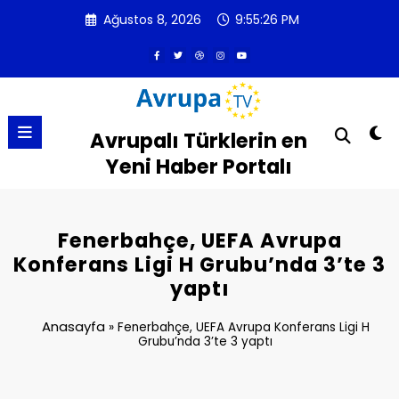
İçeriğe
Ağustos 8, 2026
9:55:27 PM
atla
Avrupalı Türklerin en
Yeni Haber Portalı
Fenerbahçe, UEFA Avrupa
Konferans Ligi H Grubu’nda 3’te 3
yaptı
Anasayfa
»
Fenerbahçe, UEFA Avrupa Konferans Ligi H
Grubu’nda 3’te 3 yaptı