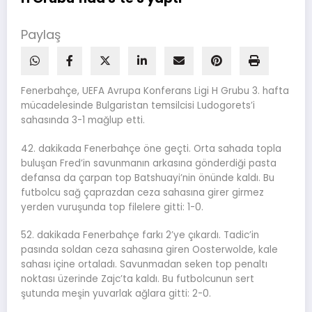
Paylaş
Fenerbahçe, UEFA Avrupa Konferans Ligi H Grubu 3. hafta
mücadelesinde Bulgaristan temsilcisi Ludogorets’i
sahasında 3-1 mağlup etti.
42. dakikada Fenerbahçe öne geçti. Orta sahada topla
buluşan Fred’in savunmanın arkasına gönderdiği pasta
defansa da çarpan top Batshuayi’nin önünde kaldı. Bu
futbolcu sağ çaprazdan ceza sahasına girer girmez
yerden vuruşunda top filelere gitti: 1-0.
52. dakikada Fenerbahçe farkı 2’ye çıkardı. Tadic’in
pasında soldan ceza sahasına giren Oosterwolde, kale
sahası içine ortaladı. Savunmadan seken top penaltı
noktası üzerinde Zajc’ta kaldı. Bu futbolcunun sert
şutunda meşin yuvarlak ağlara gitti: 2-0.