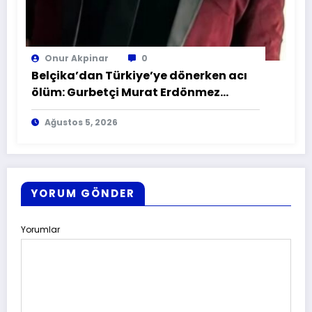
Onur Akpinar
0
Belçika’dan Türkiye’ye dönerken acı
ölüm: Gurbetçi Murat Erdönmez
Sırbistan’da hayatını kaybetti
Ağustos 5, 2026
YORUM GÖNDER
Yorumlar