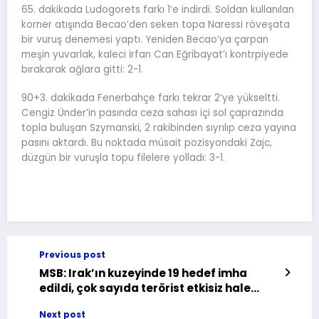
65. dakikada Ludogorets farkı 1’e indirdi. Soldan kullanılan
korner atışında Becao’den seken topa Naressi röveşata
bir vuruş denemesi yaptı. Yeniden Becao’ya çarpan
meşin yuvarlak, kaleci İrfan Can Eğribayat’ı kontrpiyede
bırakarak ağlara gitti: 2-1.
90+3. dakikada Fenerbahçe farkı tekrar 2’ye yükseltti.
Cengiz Ünder’in pasında ceza sahası içi sol çaprazında
topla buluşan Szymanski, 2 rakibinden sıyrılıp ceza yayına
pasını aktardı. Bu noktada müsait pozisyondaki Zajc,
düzgün bir vuruşla topu filelere yolladı: 3-1.
Previous post
MSB: Irak’ın kuzeyinde 19 hedef imha
edildi, çok sayıda terörist etkisiz hale
getirildi
Next post