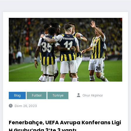
Blog
Futbol
Türkiye
Onur Akpinar
Ekim 26, 2023
Fenerbahçe, UEFA Avrupa Konferans Ligi
H Grubu’nda 3’te 3 yaptı