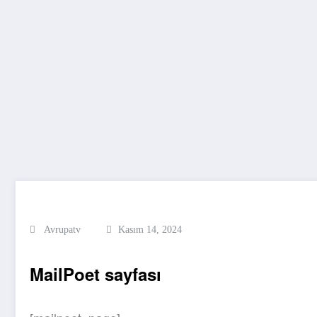
Avrupatv
Kasım 14, 2024
MailPoet sayfası