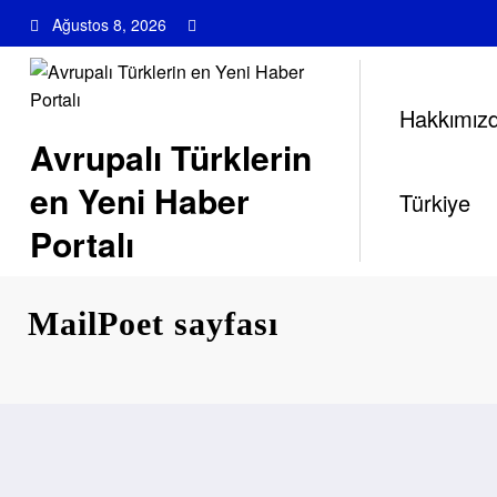
İçeriğe
Ağustos 8, 2026
atla
Hakkımız
Avrupalı Türklerin
en Yeni Haber
Türkiye
Portalı
MailPoet sayfası